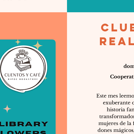
clu
rea
domi
Cooperat
Este mes leem
exuberante o
historia fa
transformador
mujeres de la
dones mágicos,