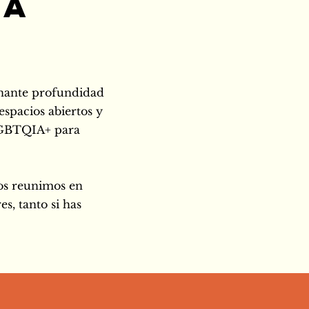
ra
ionante profundidad
 espacios abiertos y
 LGBTQIA+ para
nos reunimos en
s, tanto si has