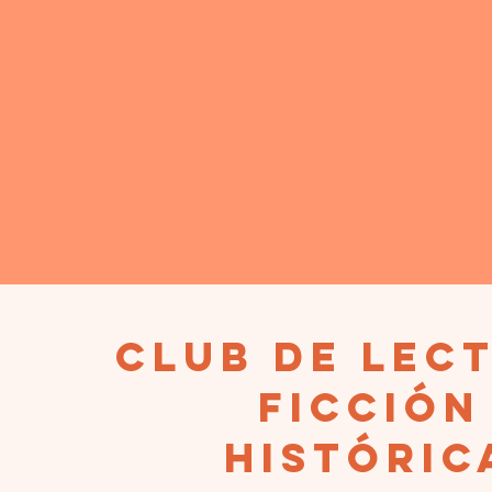
club de lec
Ficción
históric