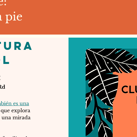
:
a pie
tura
ol
M
Rd
mbién es una
 que explora
de una mirada