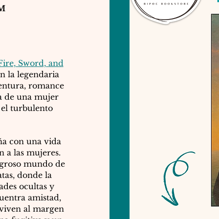
PM
Fire, Sword, and
n la legendaria
entura, romance
da de una mujer
el turbulento
eña con una vida
n a las mujeres.
ligroso mundo de
atas, donde la
ades ocultas y
cuentra amistad,
 viven al margen