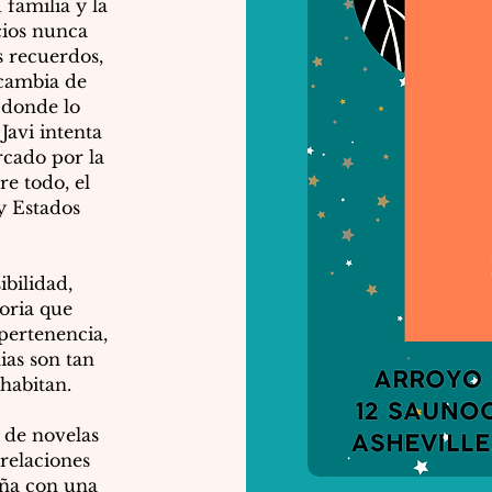
 familia y la
cios nunca
 recuerdos,
a cambia de
 donde lo
Javi intenta
cado por la
re todo, el
y Estados
ibilidad,
oria que
pertenencia,
ias son tan
habitan.
 de novelas
 relaciones
eña con una