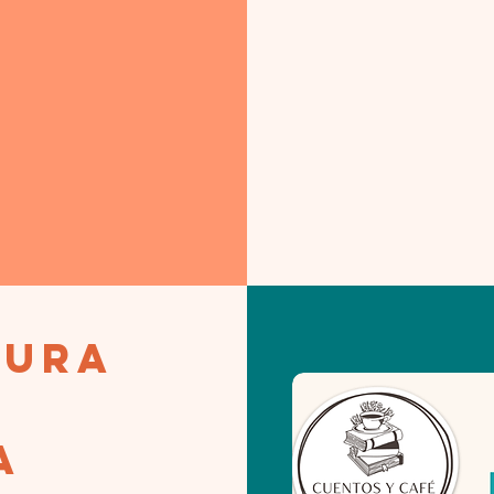
tura
a